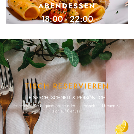
ABENDESSEN
18:00 - 22:00
TISCH RESERVIEREN
EINFACH, SCHNELL & PERSÖNLICH
Reservieren Sie bequem online oder telefonisch und freuen Sie
sich auf Genuss.