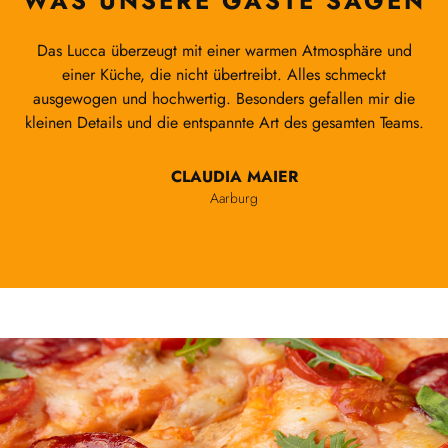
WAS UNSERE GÄSTE SAGEN
tmosphäre und
Als Safenwiler schätze ich besonders die konstan
s schmeckt
im Lucca. Ob Mittagessen oder Abendbesuch –
fallen mir die
ist immer frisch, der Service aufmerksam und una
gesamten Teams.
Ein Ort, an dem man sich einfach wohlfü
STEFAN KELLER
Safenwil